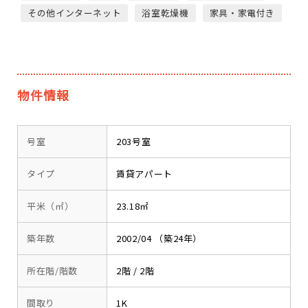
その他インターネット
浴室乾燥機
家具・家電付き
物件情報
号室
203号室
タイプ
賃貸アパート
平米（㎡）
23.18㎡
築年数
2002/04 （築24年）
所在階/階数
2階 / 2階
間取り
1K