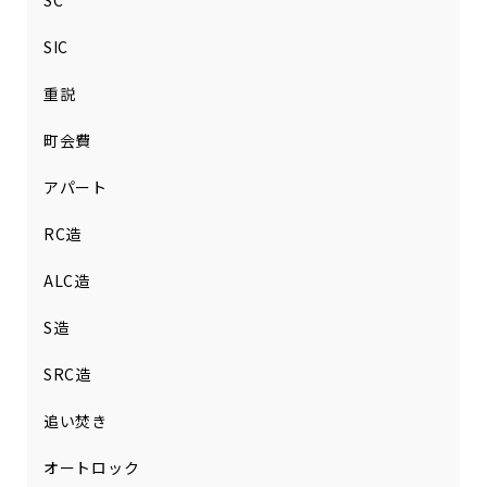
SC
SIC
重説
町会費
アパート
RC造
ALC造
S造
SRC造
追い焚き
オートロック