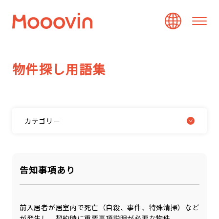
物
件
探
し
用
語
集
カテゴリー
告知事項あり
前入居者が居室内で死亡（自殺、事件、特殊清掃）など
が発生し、契約時に重要事項説明が必要な物件