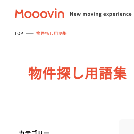
TOP
物件探し用語集
物
件
探
し
用
語
集
カテゴリー