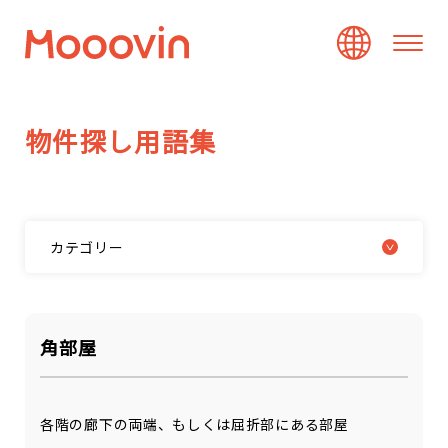
物
件
探
し
用
語
集
カテゴリー
角部屋
各階の廊下の両端、もしくは屈折部にある部屋