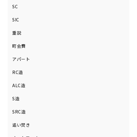
SC
SIC
重説
町会費
アパート
RC造
ALC造
S造
SRC造
追い焚き