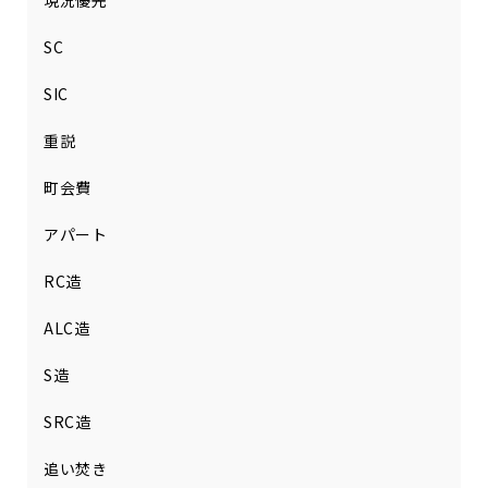
現況優先
SC
SIC
重説
町会費
アパート
RC造
ALC造
S造
SRC造
追い焚き