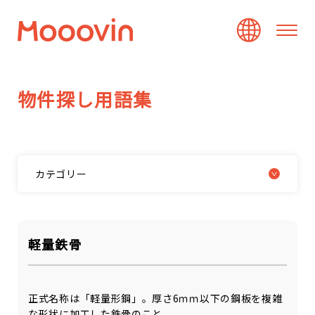
物
件
探
し
用
語
集
カテゴリー
軽量鉄骨
正式名称は「軽量形鋼」。厚さ6ｍｍ以下の鋼板を複雑
な形状に加工した鉄骨のこと