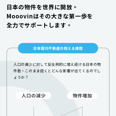
日
本
の
物
件
を
世
界
に
開
放
。
M
o
o
o
v
i
n
は
そ
の
大
き
な
第
一
歩
を
全
力
で
サ
ポ
ー
ト
し
ま
す
。
日本国内不動産の抱える課題
人口の減少に対して反比例的に増え続ける日本の物
件数。
このまま続くとどんな影響が出てくるのでし
ょうか？