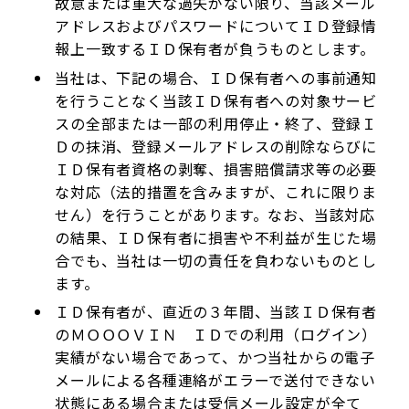
故意または重大な過失がない限り、当該メール
アドレスおよびパスワードについてＩＤ登録情
報上一致するＩＤ保有者が負うものとします。
当社は、下記の場合、ＩＤ保有者への事前通知
を行うことなく当該ＩＤ保有者への対象サービ
スの全部または一部の利用停止・終了、登録Ｉ
Ｄの抹消、登録メールアドレスの削除ならびに
ＩＤ保有者資格の剥奪、損害賠償請求等の必要
な対応（法的措置を含みますが、これに限りま
せん）を行うことがあります。なお、当該対応
の結果、ＩＤ保有者に損害や不利益が生じた場
合でも、当社は一切の責任を負わないものとし
ます。
ＩＤ保有者が、直近の３年間、当該ＩＤ保有者
のＭＯＯＯＶＩＮ ＩＤでの利用（ログイン）
実績がない場合であって、かつ当社からの電子
メールによる各種連絡がエラーで送付できない
状態にある場合または受信メール設定が全て