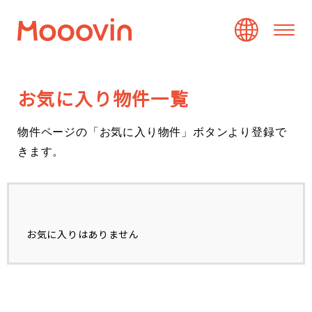
お
気
に
入
り
物
件
一
覧
物件ページの「お気に入り物件」ボタンより登録で
きます。
お気に入りはありません