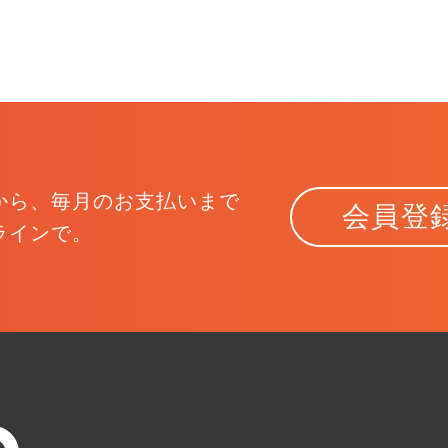
兵庫県
20万円
30万円
奈良県
30万円
50万円
和歌山県
50万円
100万円
鳥取県
100万円
上限なし
島根県
から、
毎月のお支払いまで
会員登
ラインで。
岡山県
広島県
山口県
徳島県
香川県