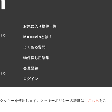
愛媛県
高知県
福岡県
お気に入り物件一覧
ける
佐賀県
Mooovinとは？
よくある質問
長崎県
物件探し用語集
熊本県
会員登録
大分県
ける
ログイン
宮崎県
鹿児島県
クッキーを使用します。クッキーポリシーの詳細は、
こちら
をご
沖縄県
キーポリシー
賃貸住宅居住者総合保険