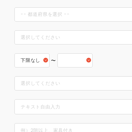
-- 都道府県を選択 --
未定
選択してください
北海道
1ヶ月以内
青森県
下限なし
〜
3ヶ月以内
岩手県
下限なし
3.0万円
3ヶ月以上
宮城県
選択してください
3.0万円
3.5万円
未定
秋田県
1人
3.5万円
4.0万円
山形県
2人
4.0万円
4.5万円
福島県
3人
4.5万円
5.0万円