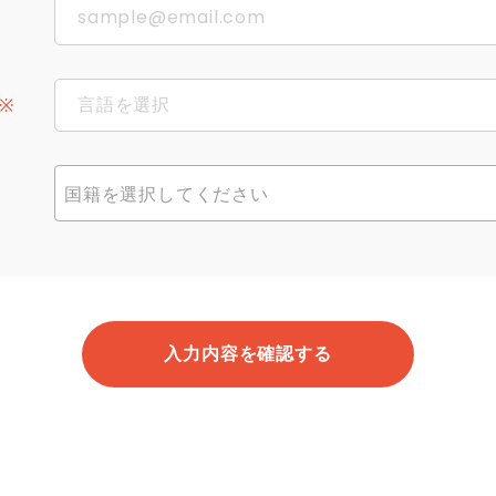
福井県
10万円
11万円
山梨県
11万円
12万円
言語を選択
※
長野県
12万円
13万円
简体中文
岐阜県
13万円
14万円
国籍を選択してください
繁體中文
静岡県
14万円
15万円
English
愛知県
15万円
16万円
Tiếng Việt
三重県
16万円
17万円
入力内容を確認する
滋賀県
17万円
18万円
京都府
18万円
19万円
大阪府
19万円
20万円