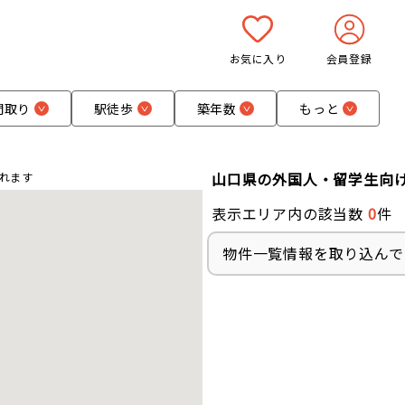
お気に入り
会員登録
間取り
駅徒歩
築年数
もっと
山口県の外国人・留学生向
れます
表示エリア内の該当数
0
件
物件一覧情報を取り込んでい