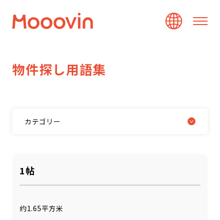
物
件
探
し
用
語
集
カテゴリー
1帖
约1.65平方米