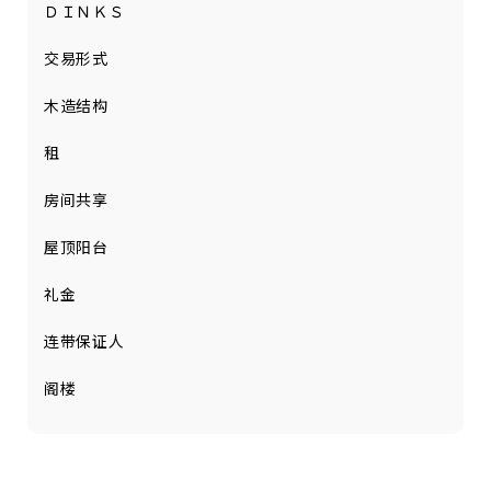
ＤＩＮＫＳ
交易形式
木造结构
租
房间共享
屋顶阳台
礼金
连带保证人
阁楼