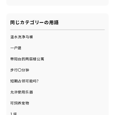
同じカテゴリーの用語
温水洗净马桶
一户建
带阳台的两层楼公寓
步行〇分钟
短期占领可能吗？
允许使用乐器
可饲养宠物
1 坪