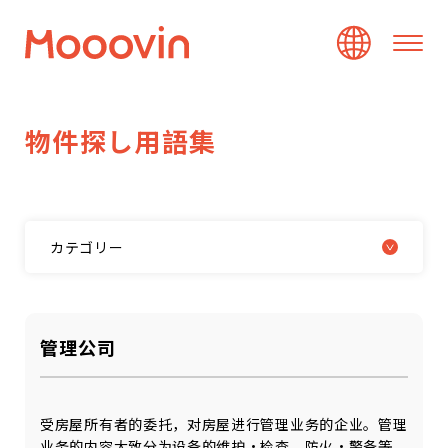
物
件
探
し
用
語
集
カテゴリー
管理公司
受房屋所有者的委托，对房屋进行管理业务的企业。管理
业务的内容大致分为设备的维护・检查、防火・警备等