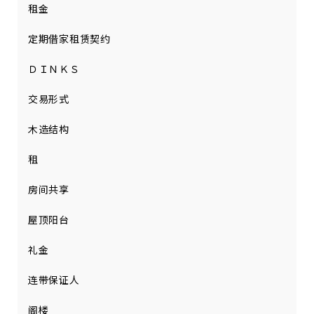
租金
定期借家租赁契约
ＤＩＮＫＳ
交易形式
木造结构
租
房间共享
屋顶阳台
礼金
连带保证人
阁楼