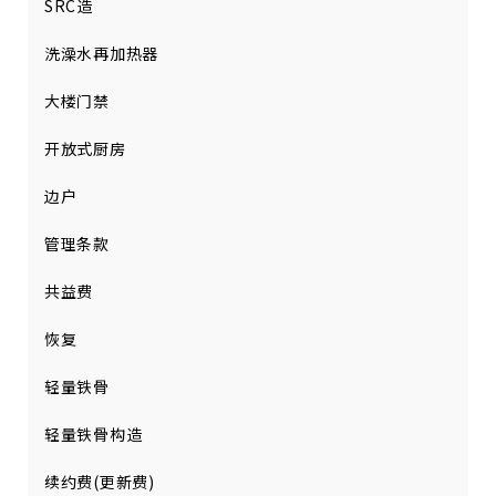
SRC造
洗澡水再加热器
大楼门禁
开放式厨房
边户
管理条款
共益费
恢复
轻量铁骨
轻量铁骨构造
续约费(更新费)