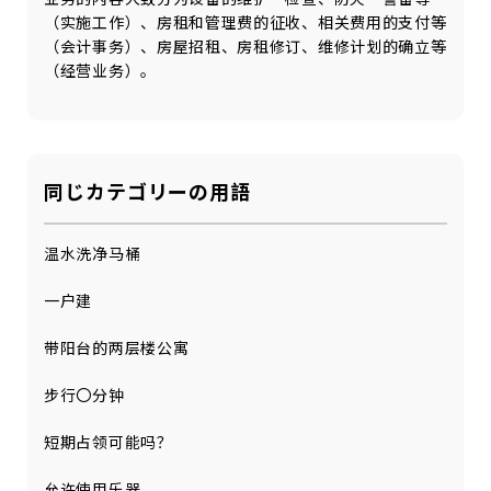
（实施工作）、房租和管理费的征收、相关费用的支付等
（会计事务）、房屋招租、房租修订、维修计划的确立等
（经营业务）。
同じカテゴリーの用語
温水洗净马桶
一户建
带阳台的两层楼公寓
步行〇分钟
短期占领可能吗？
允许使用乐器