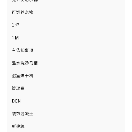
可饲养宠物
1 坪
1帖
有告知事项
温水洗净马桶
浴室烘干机
管理费
DEN
装饰混凝土
新建筑