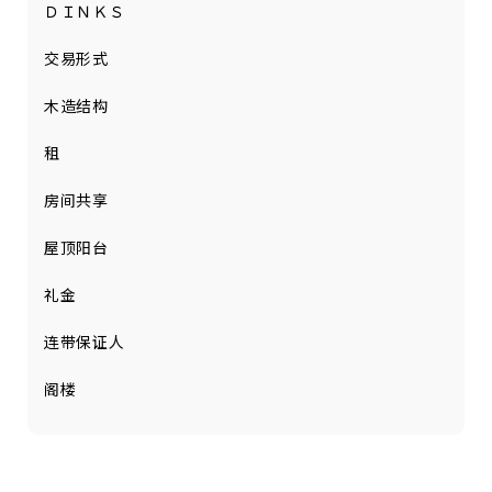
ＤＩＮＫＳ
交易形式
木造结构
租
房间共享
屋顶阳台
礼金
连带保证人
阁楼