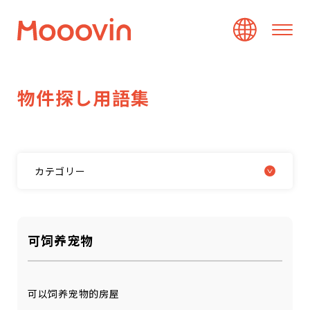
物
件
探
し
用
語
集
カテゴリー
可饲养宠物
可以饲养宠物的房屋