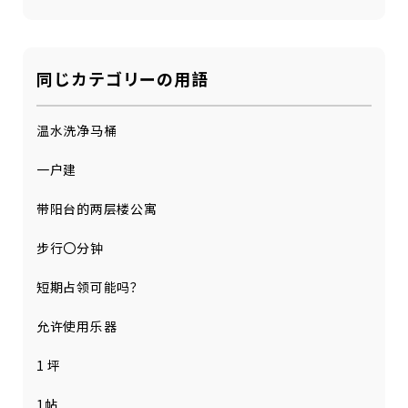
同じカテゴリーの用語
温水洗净马桶
一户建
带阳台的两层楼公寓
步行〇分钟
短期占领可能吗？
允许使用乐器
1 坪
1帖