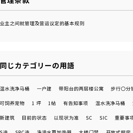
业主之间就管理及营运议定的基本规则
同じカテゴリーの用語
温水洗净马桶
一户建
带阳台的两层楼公寓
步行〇分
可饲养宠物
1 坪
1帖
有告知事项
温水洗净马桶
新建筑
目前的状态
以现状为准
SC
SIC
重要事
S造
SRC造
洗澡水再加热器
大楼门禁
开放式厨房