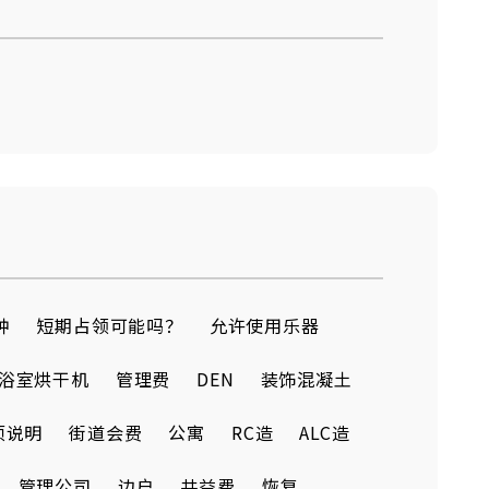
钟
短期占领可能吗？
允许使用乐器
浴室烘干机
管理费
DEN
装饰混凝土
项说明
街道会费
公寓
RC造
ALC造
管理公司
边户
共益费
恢复