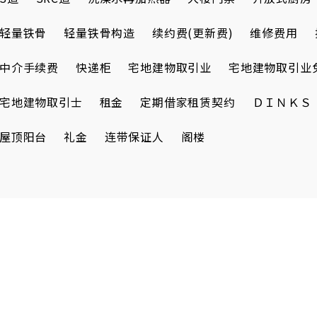
轻量铁骨
轻量铁骨构造
续约费(更新费)
维修费用
中介手续费
快递柜
宅地建物取引业
宅地建物取引业
宅地建物取引士
租金
定期借家租赁契约
ＤＩＮＫＳ
屋顶阳台
礼金
连带保证人
阁楼