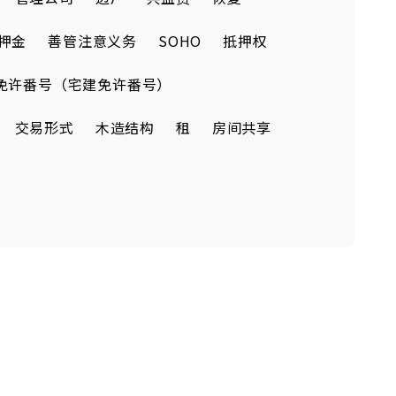
押金
善管注意义务
SOHO
抵押权
免许番号（宅建免许番号）
交易形式
木造结构
租
房间共享