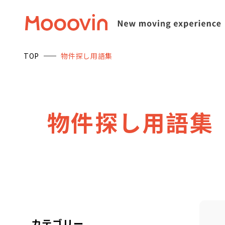
TOP
物件探し用語集
物
件
探
し
用
語
集
カテゴリー