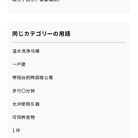
同じカテゴリーの用語
温水洗净马桶
一户建
带阳台的两层楼公寓
步行〇分钟
允许使用乐器
可饲养宠物
1 坪