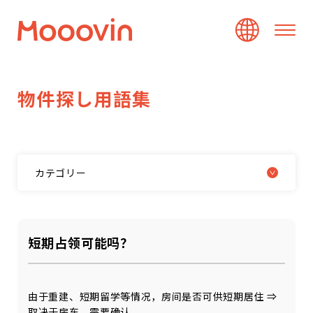
物
件
探
し
用
語
集
カテゴリー
短期占领可能吗？
由于重建、短期留学等情况，房间是否可供短期居住 ⇒
取决于房东，需要确认。