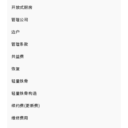
开放式厨房
管理公司
边户
管理条款
共益费
恢复
轻量铁骨
轻量铁骨构造
续约费(更新费)
维修费用