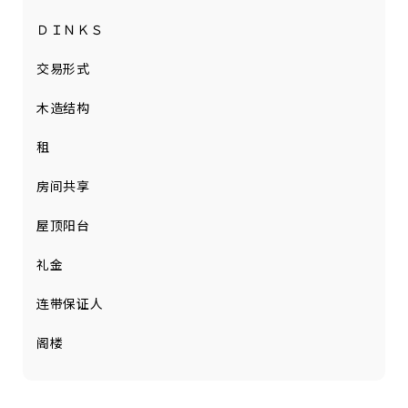
ＤＩＮＫＳ
交易形式
木造结构
租
房间共享
屋顶阳台
礼金
连带保证人
阁楼