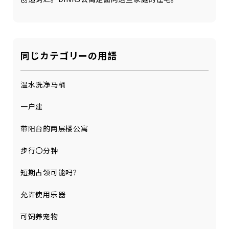
同じカテゴリーの用語
温水洗净马桶
一户建
带阳台的两层楼公寓
步行〇分钟
短期占领可能吗？
允许使用乐器
可饲养宠物