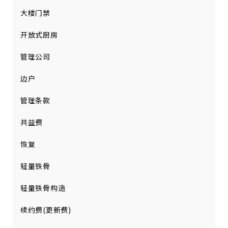
大楼门禁
开放式厨房
管理公司
边户
管理条款
共益费
恢复
轻量铁骨
轻量铁骨构造
续约费(更新费)