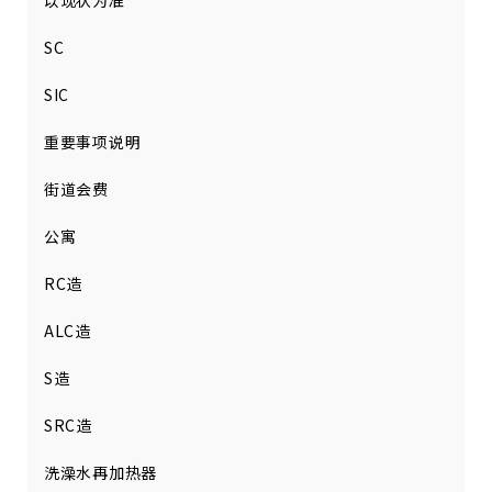
以现状为准
SC
SIC
重要事项说明
街道会费
公寓
RC造
ALC造
S造
SRC造
洗澡水再加热器