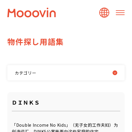
物
件
探
し
用
語
集
カテゴリー
ＤＩＮＫＳ
「Double Income No Kids」（无子女的工作夫妇）为
创造词汇。DINKS公寓是面向这些家庭的住宅。