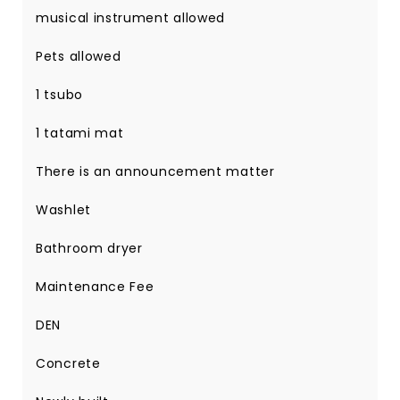
musical instrument allowed
Pets allowed
1 tsubo
1 tatami mat
There is an announcement matter
Washlet
Bathroom dryer
Maintenance Fee
DEN
Concrete