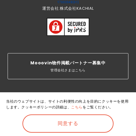
運営会社:株式会社KACHIAL
Mooovin物件掲載パートナー募集中
管理会社さまはこちら
当社のウェブサイトは、サイトの利便性の向上を目的にクッキーを使用
します。クッキーポリシーの詳細は、
こちら
をご覧ください。
運営会
利用規
個人情報保護
クッキーポリ
賃貸住宅居住者総
社
約
方針
シー
合保険
©Mooovin. All rights reserved.
同意する