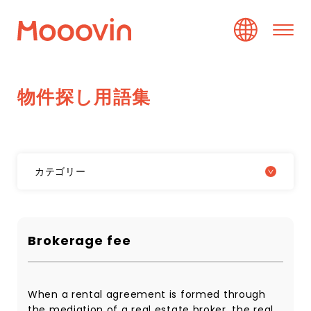
物
件
探
し
用
語
集
カテゴリー
Brokerage fee
When a rental agreement is formed through
the mediation of a real estate broker, the real