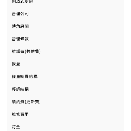
開放式廚房
管理公司
轉角房間
管理條款
維護費(共益費)
恢复
輕量鋼骨結構
輕鋼結構
續約費(更新費)
維修費用
訂金