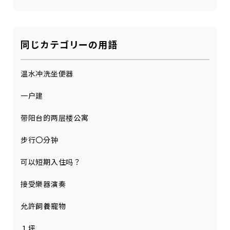
同じカテゴリーの用語
温水冲洗坐便器
一户建
带阳台的两层楼公寓
步行〇分钟
可以短期入住吗？
接受樂器演奏
允許飼養寵物
１坪