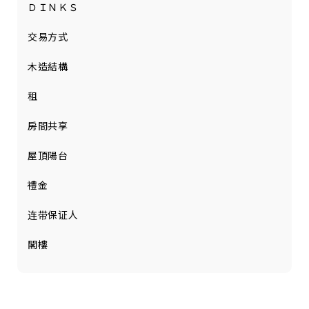
ＤＩＮＫＳ
交易方式
木造結構
租
房間共享
屋頂陽台
禮金
连带保证人
閣樓