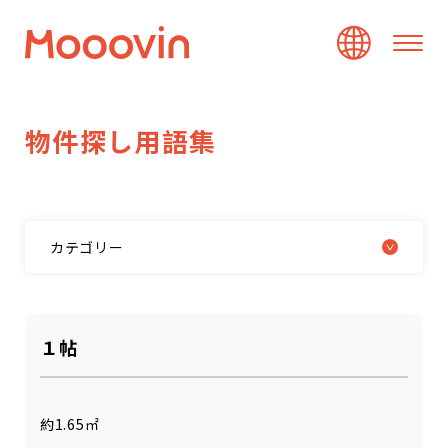
物
件
探
し
用
語
集
カテゴリー
１帖
約1.65㎡