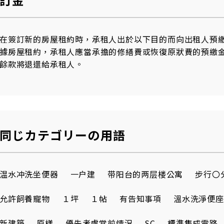
在簽訂新的房屋租約時，承租人出於以下目的而向出租人預繳的款
據房屋租約，承租人應當承擔的修繕費或恢復原狀費的預繳金
餘款將退還給承租人。
同じカテゴリーの用語
温水冲洗坐便器
一户建
带阳台的两层楼公寓
步行〇
允許飼養寵物
１坪
１帖
有告知事項
溫水洗淨便座
新建築
原樣
優先考慮當前情況
SC
標準集成電路