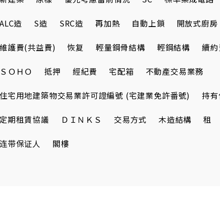
ALC造
S造
SRC造
再加熱
自動上鎖
開放式廚房
維護費(共益費)
恢复
輕量鋼骨結構
輕鋼結構
續約
ＳＯＨＯ
抵押
經紀費
宅配箱
不動產交易業務
住宅用地建築物交易業許可證編號 (宅建業免許番號)
持有
定期租賃協議
ＤＩＮＫＳ
交易方式
木造結構
租
连带保证人
閣樓