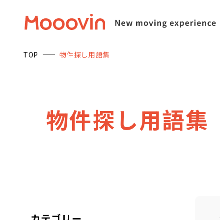
TOP
物件探し用語集
物
件
探
し
用
語
集
カテゴリー