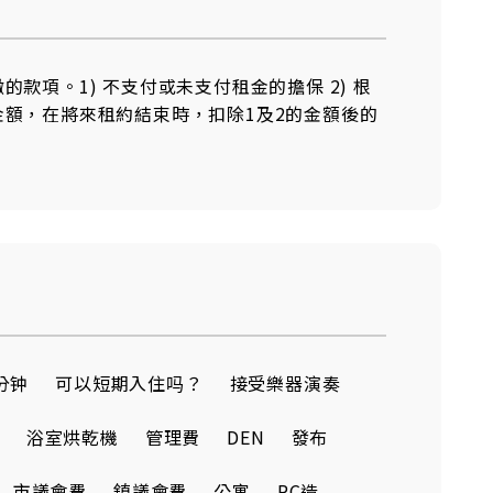
項。1) 不支付或未支付租金的擔保 2) 根
額，在將來租約結束時，扣除1及2的金額後的
分钟
可以短期入住吗？
接受樂器演奏
浴室烘乾機
管理費
DEN
發布
市議會費
鎮議會費
公寓
RC造