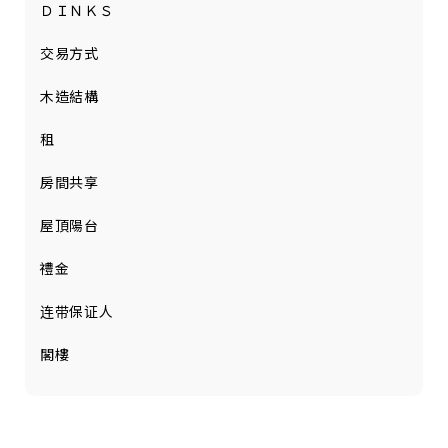
ＤＩＮＫＳ
交易方式
木造結構
租
房間共享
屋頂陽台
禮金
连带保证人
閣樓