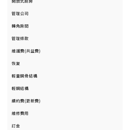
開放式廚房
管理公司
轉角房間
管理條款
維護費(共益費)
恢复
輕量鋼骨結構
輕鋼結構
續約費(更新費)
維修費用
訂金