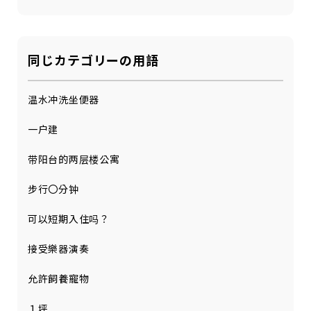
同じカテゴリーの用語
温水冲洗坐便器
一户建
带阳台的两层楼公寓
步行〇分钟
可以短期入住吗？
接受樂器演奏
允許飼養寵物
１坪