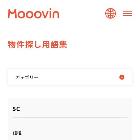
物
件
探
し
用
語
集
カテゴリー
SC
鞋櫃