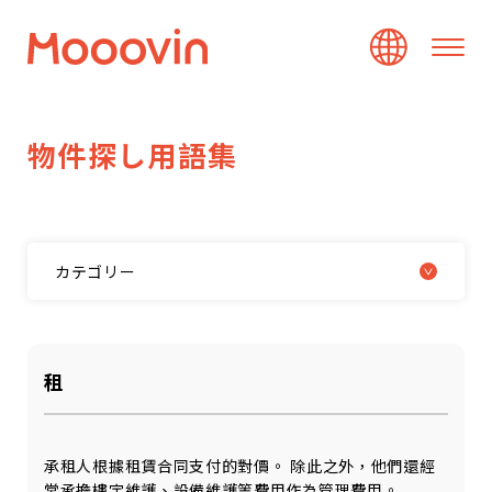
物
件
探
し
用
語
集
カテゴリー
租
承租人根據租賃合同支付的對價。 除此之外，他們還經
常承擔樓宇維護、設備維護等費用作為管理費用。