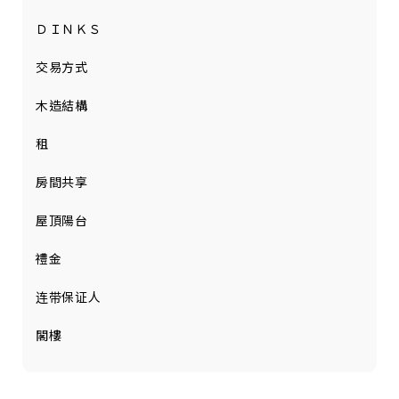
ＤＩＮＫＳ
交易方式
木造結構
租
房間共享
屋頂陽台
禮金
连带保证人
閣樓