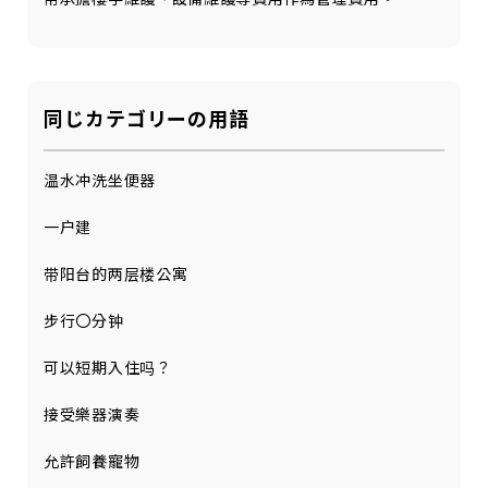
同じカテゴリーの用語
温水冲洗坐便器
一户建
带阳台的两层楼公寓
步行〇分钟
可以短期入住吗？
接受樂器演奏
允許飼養寵物