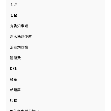
１坪
１帖
有告知事項
溫水洗淨便座
浴室烘乾機
管理費
DEN
發布
新建築
原樣