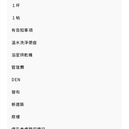
１坪
１帖
有告知事項
溫水洗淨便座
浴室烘乾機
管理費
DEN
發布
新建築
原樣