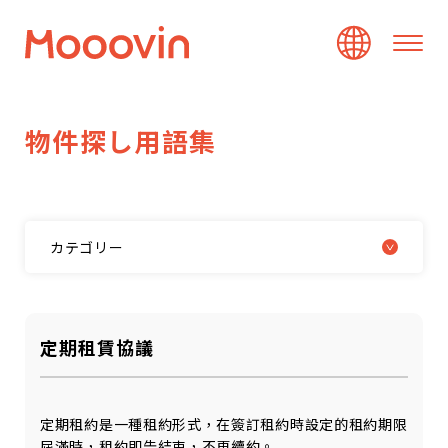
物
件
探
し
用
語
集
カテゴリー
定期租賃協議
定期租約是一種租約形式，在簽訂租約時設定的租約期限
屆滿時，租約即告結束，不再續約。