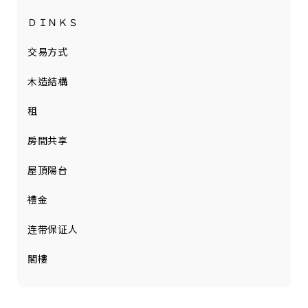
ＤＩＮＫＳ
交易方式
木造結構
租
房間共享
屋頂陽台
禮金
连带保证人
閣樓