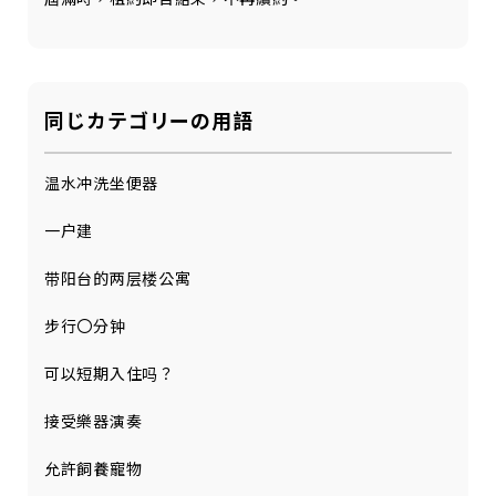
同じカテゴリーの用語
温水冲洗坐便器
一户建
带阳台的两层楼公寓
步行〇分钟
可以短期入住吗？
接受樂器演奏
允許飼養寵物