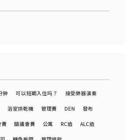
分钟
可以短期入住吗？
接受樂器演奏
浴室烘乾機
管理費
DEN
發布
會費
鎮議會費
公寓
RC造
ALC造
司
轉角房間
管理條款