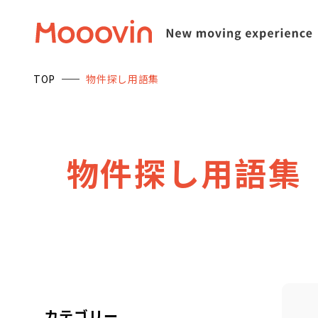
TOP
物件探し用語集
物
件
探
し
用
語
集
カテゴリー