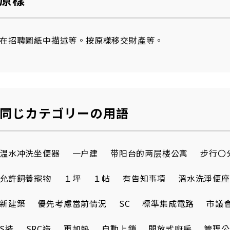
在招聘圖紙中描述等。按原樣移交財產等。
同じカテゴリーの用語
温水冲洗坐便器
一户建
带阳台的两层楼公寓
步行〇
允許飼養寵物
１坪
１帖
有告知事項
溫水洗淨便座
新建築
優先考慮當前情況
SC
標準集成電路
市議
S造
SRC造
再加熱
自動上鎖
開放式廚房
管理公