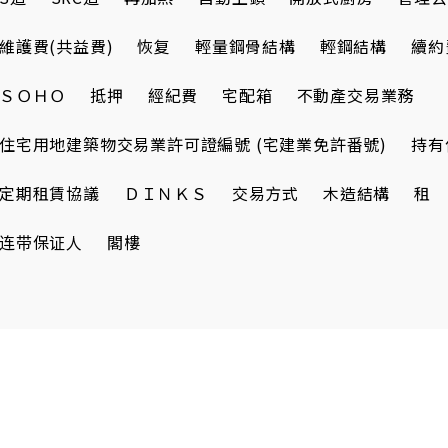
維護費(共益費)
恢复
輕量鋼骨結構
輕鋼結構
續約
ＳＯＨＯ
抵押
經紀費
宅配箱
不動產交易業務
住宅用地建築物交易業許可證編號 (宅建業免許番號)
持有
定期租賃協議
ＤＩＮＫＳ
交易方式
木造結構
租
连带保证人
閣樓