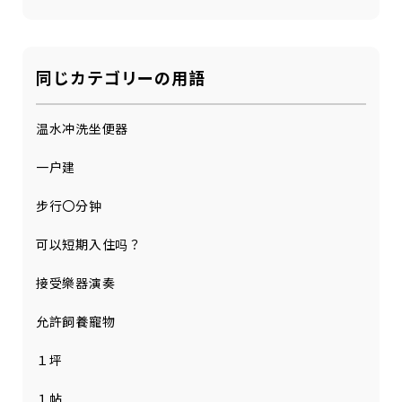
同じカテゴリーの用語
温水冲洗坐便器
一户建
步行〇分钟
可以短期入住吗？
接受樂器演奏
允許飼養寵物
１坪
１帖