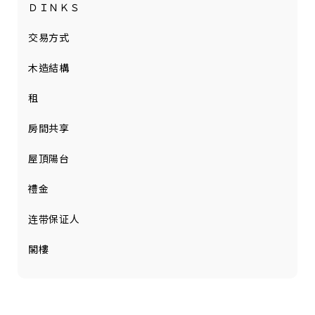
ＤＩＮＫＳ
交易方式
木造結構
租
房間共享
屋頂陽台
禮金
连带保证人
閣樓