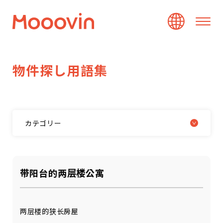
物
件
探
し
用
語
集
カテゴリー
带阳台的两层楼公寓
两层楼的狭长房屋