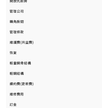
開放式廚房
管理公司
轉角房間
管理條款
維護費(共益費)
恢复
輕量鋼骨結構
輕鋼結構
續約費(更新費)
維修費用
訂金