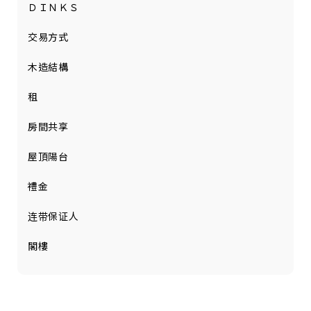
ＤＩＮＫＳ
交易方式
木造結構
租
房間共享
屋頂陽台
禮金
连带保证人
閣樓