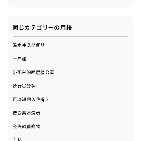
同じカテゴリーの用語
温水冲洗坐便器
一户建
带阳台的两层楼公寓
步行〇分钟
可以短期入住吗？
接受樂器演奏
允許飼養寵物
１帖