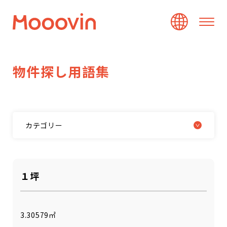
物
件
探
し
用
語
集
カテゴリー
１坪
3.30579㎡