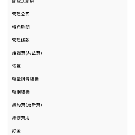
開放式廚房
管理公司
轉角房間
管理條款
維護費(共益費)
恢复
輕量鋼骨結構
輕鋼結構
續約費(更新費)
維修費用
訂金