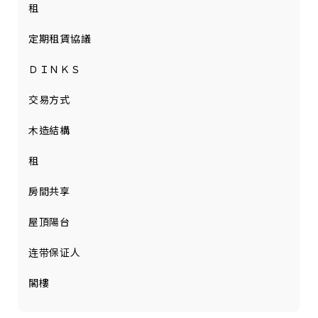
租
定期租賃協議
ＤＩＮＫＳ
交易方式
木造結構
租
房間共享
屋頂陽台
连带保证人
閣樓