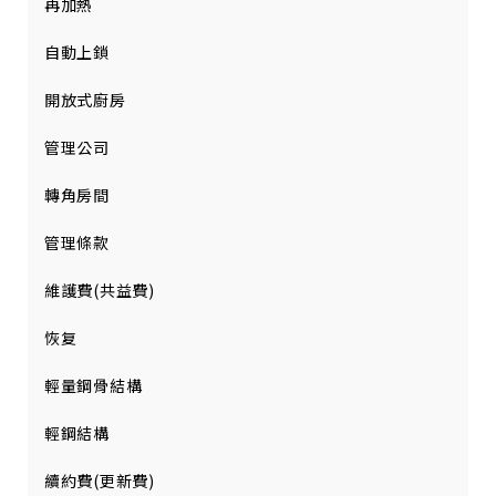
再加熱
自動上鎖
開放式廚房
管理公司
轉角房間
管理條款
維護費(共益費)
恢复
輕量鋼骨結構
輕鋼結構
續約費(更新費)