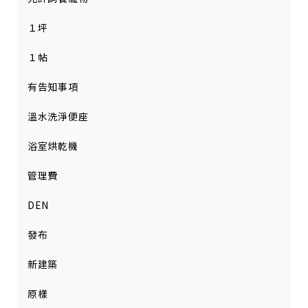
１坪
１帖
有告知事項
溫水洗淨便座
浴室烘乾機
管理費
DEN
發布
新建築
原樣