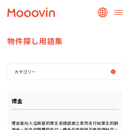
物
件
探
し
用
語
集
カテゴリー
禮金
禮金是向入住房屋的業主表達感謝之意而支付給業主的酬
謝金。列為初期費用支付。禮金在退租時不會退還給您。