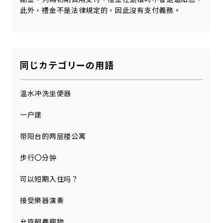
此外，禮金不是法律規定的，因此沒有支付義務。
同じカテゴリーの用語
温水冲洗坐便器
一户建
带阳台的两层楼公寓
步行〇分钟
可以短期入住吗？
接受樂器演奏
允許飼養寵物