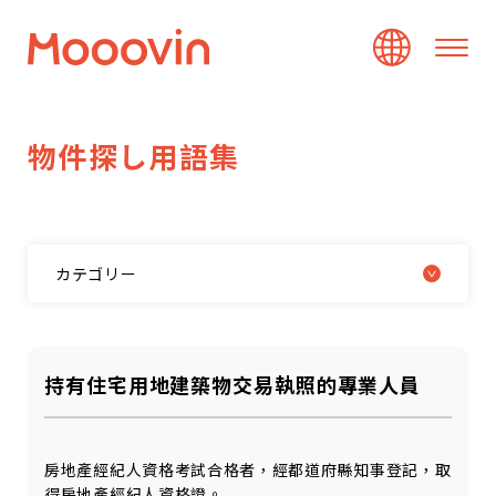
物
件
探
し
用
語
集
カテゴリー
持有住宅用地建築物交易執照的專業人員
房地產經紀人資格考試合格者，經都道府縣知事登記，取
得房地產經紀人資格證。