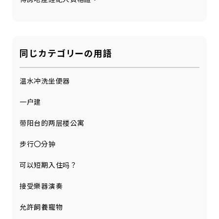
同じカテゴリーの用語
温水冲洗坐便器
一户建
带阳台的两层楼公寓
步行〇分钟
可以短期入住吗？
接受樂器演奏
允許飼養寵物