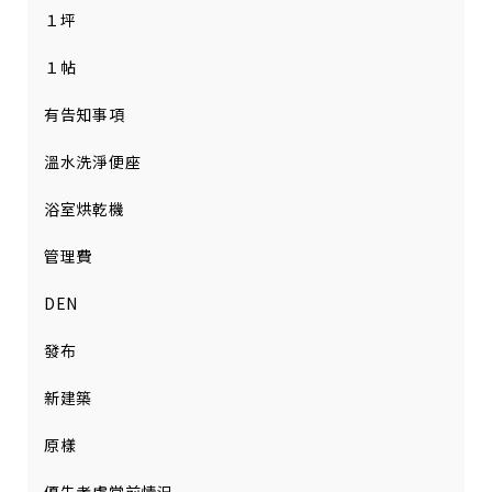
１坪
１帖
有告知事項
溫水洗淨便座
浴室烘乾機
管理費
DEN
發布
新建築
原樣