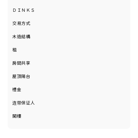
ＤＩＮＫＳ
交易方式
木造結構
租
房間共享
屋頂陽台
禮金
连带保证人
閣樓