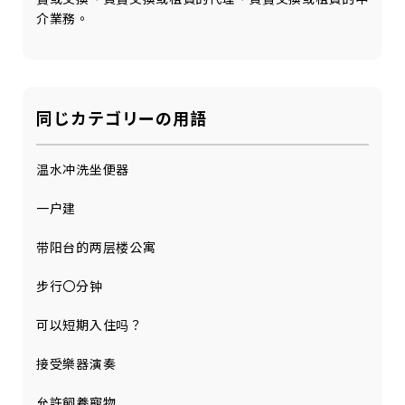
介業務。
同じカテゴリーの用語
温水冲洗坐便器
一户建
带阳台的两层楼公寓
步行〇分钟
可以短期入住吗？
接受樂器演奏
允許飼養寵物