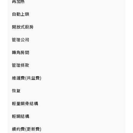
再加熱
自動上鎖
開放式廚房
管理公司
轉角房間
管理條款
維護費(共益費)
恢复
輕量鋼骨結構
輕鋼結構
續約費(更新費)