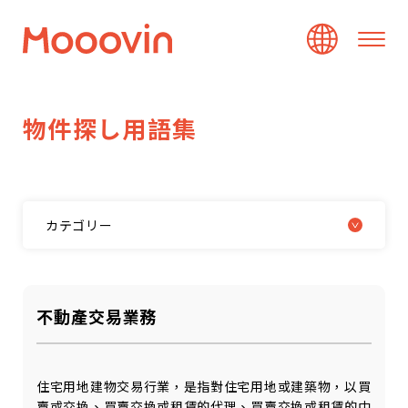
物
件
探
し
用
語
集
カテゴリー
不動產交易業務
住宅用地建物交易行業，是指對住宅用地或建築物，以買
賣或交換、買賣交換或租賃的代理、買賣交換或租賃的中