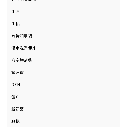
１坪
１帖
有告知事項
溫水洗淨便座
浴室烘乾機
管理費
DEN
發布
新建築
原樣