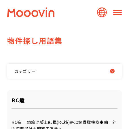
物
件
探
し
用
語
集
カテゴリー
RC造
RC造 鋼筋混凝土結構(RC造)是以鋼骨樑柱為主軸，外
圍包覆混凝土的施工方法。