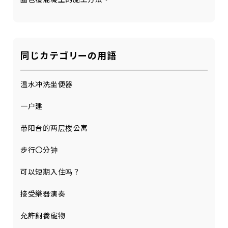
同じカテゴリーの用語
温水冲洗坐便器
一户建
带阳台的两层楼公寓
步行〇分钟
可以短期入住吗？
接受樂器演奏
允許飼養寵物