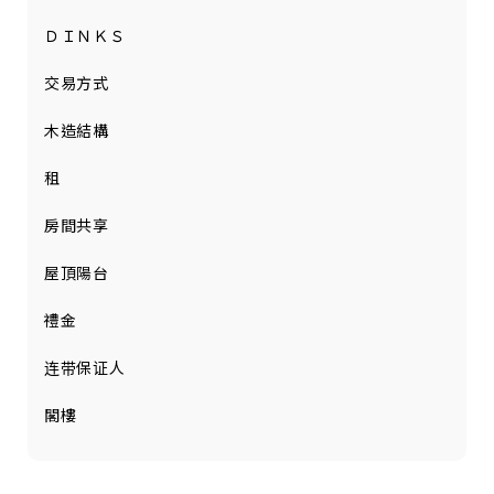
ＤＩＮＫＳ
交易方式
木造結構
租
房間共享
屋頂陽台
禮金
连带保证人
閣樓