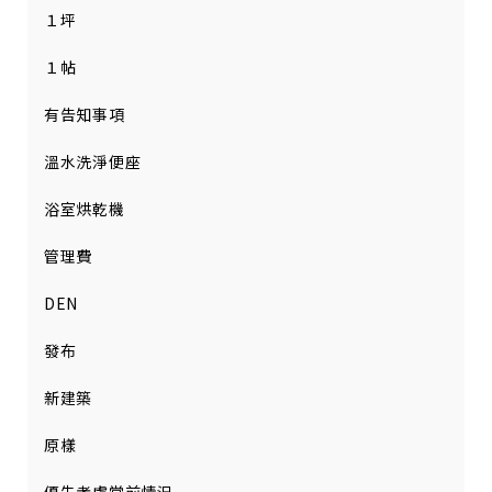
１坪
１帖
有告知事項
溫水洗淨便座
浴室烘乾機
管理費
DEN
發布
新建築
原樣