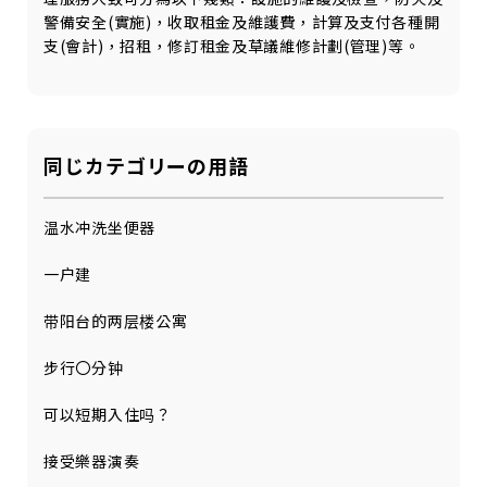
警備安全(實施)，收取租金及維護費，計算及支付各種開
支(會計)，招租，修訂租金及草議維修計劃(管理)等。
同じカテゴリーの用語
温水冲洗坐便器
一户建
带阳台的两层楼公寓
步行〇分钟
可以短期入住吗？
接受樂器演奏