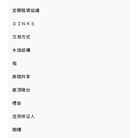
定期租賃協議
ＤＩＮＫＳ
交易方式
木造結構
租
房間共享
屋頂陽台
禮金
连带保证人
閣樓