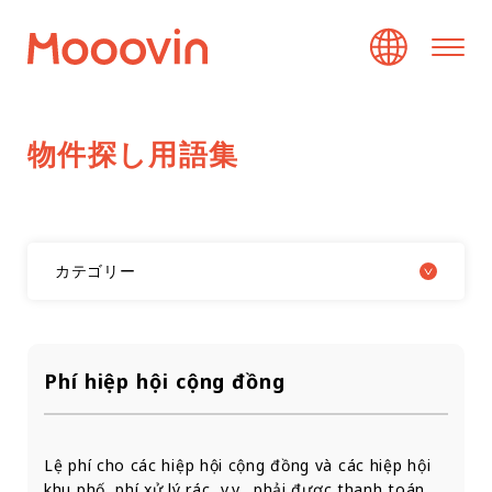
物
件
探
し
用
語
集
カテゴリー
Phí hiệp hội cộng đồng
Lệ phí cho các hiệp hội cộng đồng và các hiệp hội
khu phố, phí xử lý rác, v.v., phải được thanh toán