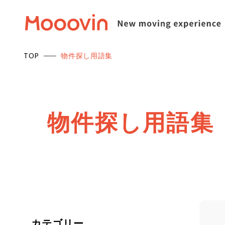
TOP
物件探し用語集
物
件
探
し
用
語
集
カテゴリー