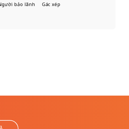
Người bảo lãnh
Gác xép
録