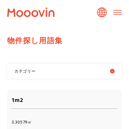
物
件
探
し
用
語
集
カテゴリー
1m2
3.30579㎡