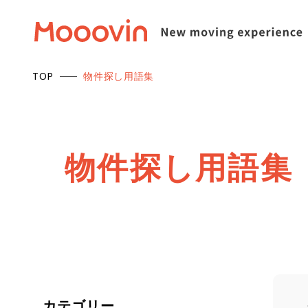
TOP
物件探し用語集
物
件
探
し
用
語
集
カテゴリー