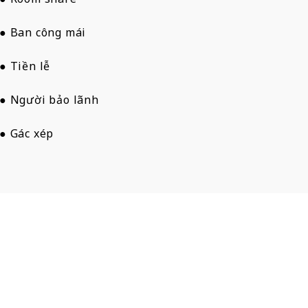
● Ban công mái
● Tiền lễ
● Người bảo lãnh
● Gác xép