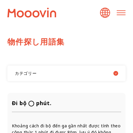
物
件
探
し
用
語
集
カテゴリー
Đi bộ ◯ phút.
Khoảng cách đi bộ đến ga gần nhất được tính theo
công thức 1 phút đi được 80m, lưu ý đó không