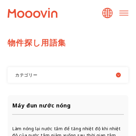
物
件
探
し
用
語
集
カテゴリー
Máy đun nước nóng
Làm nóng lại nước tắm để tăng nhiệt độ khi nhiệt
độ của nước tắm giảm xuống sau thời gian tắm.