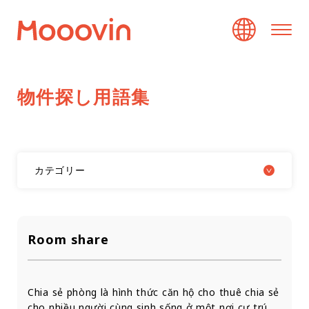
物
件
探
し
用
語
集
カテゴリー
Room share
Chia sẻ phòng là hình thức căn hộ cho thuê chia sẻ
cho nhiều người cùng sinh sống ở một nơi cư trú