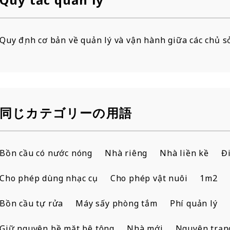
Quy định cơ bản về quản lý và vận hành giữa các chủ 
同じカテゴリーの用語
Bồn cầu có nước nóng
Nhà riêng
Nhà liền kề
Đ
Cho phép dùng nhạc cụ
Cho phép vật nuôi
1m2
Bồn cầu tự rửa
Máy sấy phòng tắm
Phí quản lý
Giữ nguyên bề mặt bê tông
Nhà mới
Nguyên trạn