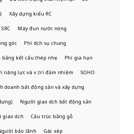
ộ
Xây dựng kiểu RC
 SRC
Máy đun nước nóng
òng góc
Phí dịch vụ chung
 bằng kết cấu thép nhẹ
Phí gia hạn
i năng lực và vị trí đảm nhiệm
SOHO
h doanh bất động sản và xây dựng
dựng)
Người giao dịch bất động sản
i giao dịch
Cấu trúc bằng gỗ
Người bảo lãnh
Gác xép