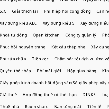
SIC
Giải thích lại
Phí hiệp hội cộng đồng
Căn h
Xây dựng kiểu ALC
Xây dựng kiểu S
Xây dựng kiểu
Khoá tự động
Open kitchen
Công ty quản lý
Ph
Phục hồi nguyên trạng
Kết cấu thép nhẹ
Xây dựng
Phí sửa chữa
Tiền cọc
Chăm sóc tốt dịch vụ ứng vớ
Quyền thế chấp
Phí môi giới
Hộp giao hàng
Kin
Giấy phép kinh doanh bất động sản(Số giấy phép xây 
Giá thuê
Hợp đồng thuê có thời hạn
DINKS
Loạ
Thuê nhà
Room share
Ban công mái
Tiền lễ