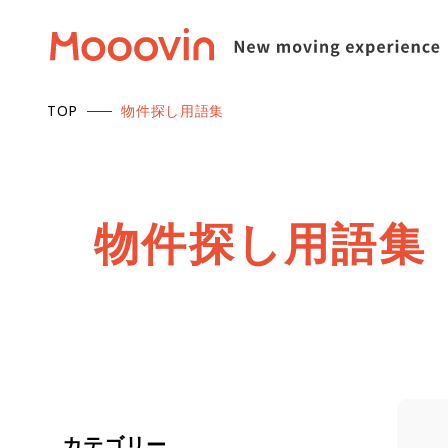
TOP
物件探し用語集
物
件
探
し
用
語
集
カテゴリー