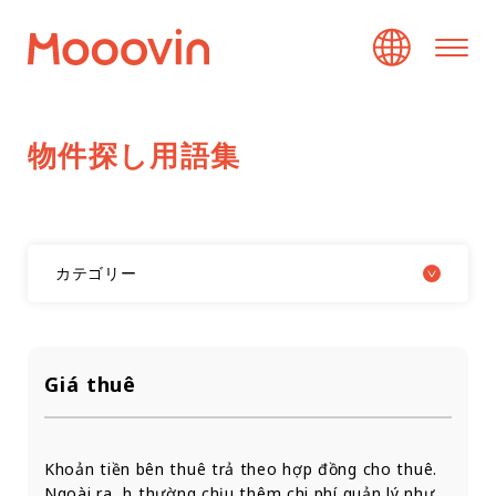
物
件
探
し
用
語
集
カテゴリー
Giá thuê
Khoản tiền bên thuê trả theo hợp đồng cho thuê.
Ngoài ra, họ thường chịu thêm chi phí quản lý như