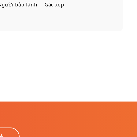
Người bảo lãnh
Gác xép
録