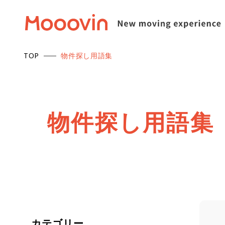
TOP
物件探し用語集
物
件
探
し
用
語
集
カテゴリー